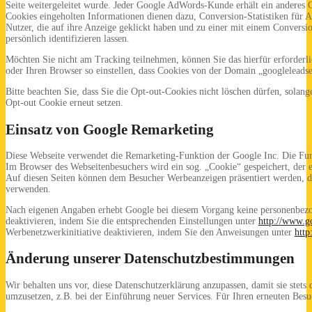
Seite weitergeleitet wurde. Jeder Google AdWords-Kunde erhält ein anderes
Cookies eingeholten Informationen dienen dazu, Conversion-Statistiken für 
Nutzer, die auf ihre Anzeige geklickt haben und zu einer mit einem Conversi
persönlich identifizieren lassen.
Möchten Sie nicht am Tracking teilnehmen, können Sie das hierfür erforderli
oder Ihren Browser so einstellen, dass Cookies von der Domain „googleleads
Bitte beachten Sie, dass Sie die Opt-out-Cookies nicht löschen dürfen, sola
Opt-out Cookie erneut setzen.
Einsatz von Google Remarketing
Diese Webseite verwendet die Remarketing-Funktion der Google Inc. Die Fun
Im Browser des Webseitenbesuchers wird ein sog. „Cookie“ gespeichert, der
Auf diesen Seiten können dem Besucher Werbeanzeigen präsentiert werden, di
verwenden.
Nach eigenen Angaben erhebt Google bei diesem Vorgang keine personenbezo
deaktivieren, indem Sie die entsprechenden Einstellungen unter
http://www.go
Werbenetzwerkinitiative deaktivieren, indem Sie den Anweisungen unter
http
Änderung unserer Datenschutzbestimmungen
Wir behalten uns vor, diese Datenschutzerklärung anzupassen, damit sie stet
umzusetzen, z.B. bei der Einführung neuer Services. Für Ihren erneuten Besu