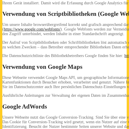
Ihrem Gerät installiert. Damit wird die Erfassung durch Google Analytics für 
Verwendung von Scriptbibliotheken (Google We
Um unsere Inhalte browserübergreifend korrekt und grafisch ansprechend darz
(
https://www.google.com/webfonts/
). Google Webfonts werden zur Vermeidun
den Zugriff unterbindet, werden Inhalte in einer Standardschrift angezeigt.
Der Aufruf von Scriptbibliotheken oder Schriftbibliotheken löst automatisch e
zu welchen Zwecken – dass Betreiber entsprechender Bibliotheken Daten erh
Die Datenschutzrichtlinie des Bibliothekbetreibers Google finden Sie hier:
ht
Verwendung von Google Maps
Diese Webseite verwendet Google Maps API, um geographische Informationen
Kartenfunktionen durch Besucher erhoben, verarbeitet und genutzt. Nähere 
Sie im Datenschutzcenter auch Ihre persönlichen Datenschutz-Einstellungen 
Ausführliche Anleitungen zur Verwaltung der eigenen Daten im Zusammenh
Google AdWords
Unsere Webseite nutzt das Google Conversion-Tracking. Sind Sie über eine v
Das Cookie für Conversion-Tracking wird gesetzt, wenn ein Nutzer auf eine v
Identifizierung. Besucht der Nutzer bestimmte Seiten unserer Website und das