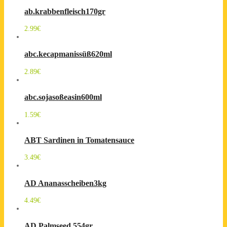
ab.krabbenfleisch170gr
2.99
€
abc.kecapmanissüß620ml
2.89
€
abc.sojasoßeasin600ml
1.59
€
ABT Sardinen in Tomatensauce
3.49
€
AD Ananasscheiben3kg
4.49
€
AD Palmseed 554gr