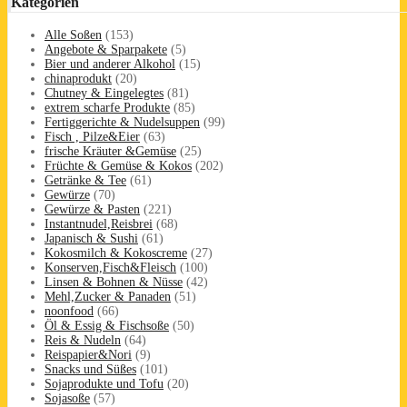
Kategorien
Alle Soßen
(153)
Angebote & Sparpakete
(5)
Bier und anderer Alkohol
(15)
chinaprodukt
(20)
Chutney & Eingelegtes
(81)
extrem scharfe Produkte
(85)
Fertiggerichte & Nudelsuppen
(99)
Fisch , Pilze&Eier
(63)
frische Kräuter &Gemüse
(25)
Früchte & Gemüse & Kokos
(202)
Getränke & Tee
(61)
Gewürze
(70)
Gewürze & Pasten
(221)
Instantnudel,Reisbrei
(68)
Japanisch & Sushi
(61)
Kokosmilch & Kokoscreme
(27)
Konserven,Fisch&Fleisch
(100)
Linsen & Bohnen & Nüsse
(42)
Mehl,Zucker & Panaden
(51)
noonfood
(66)
Öl & Essig & Fischsoße
(50)
Reis & Nudeln
(64)
Reispapier&Nori
(9)
Snacks und Süßes
(101)
Sojaprodukte und Tofu
(20)
Sojasoße
(57)