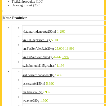
Tiefkühlprodukte
(100)
Unkategorisiert
(250)
Neue Produkte
td.tamarindenpasta250ml
1.29
€
vn.CaChepFisch.1kg
5.50
€
vn.FasSenVietReis20kg
25.00
€
19.99
€
vn.FasSenVietReis5kg
7.99
€
6.99
€
sy.huhnnudel115grscharf
1.19
€
ard.dessert banane180g
2.49
€
ys.sesamöl150ml
5.99
€
mi.tabasco57g
2.99
€
wc.ente280g
1.99
€