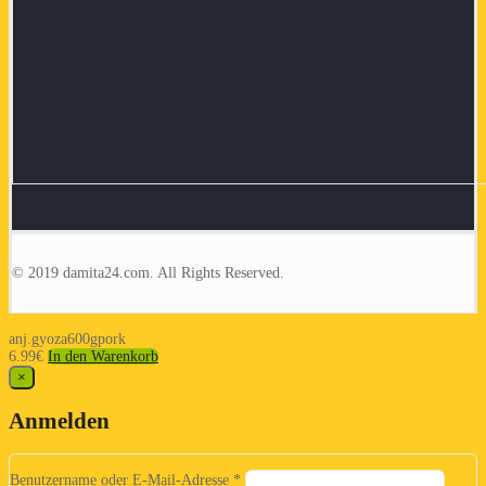
© 2019 damita24.com. All Rights Reserved.
anj.gyoza600gpork
6.99
€
In den Warenkorb
×
Anmelden
Benutzername oder E-Mail-Adresse
*