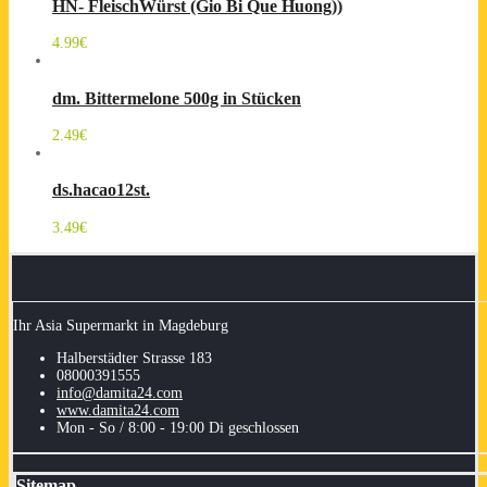
HN- FleischWürst (Gio Bi Que Huong))
4.99
€
dm. Bittermelone 500g in Stücken
2.49
€
ds.hacao12st.
3.49
€
Ihr Asia Supermarkt in Magdeburg
Halberstädter Strasse 183
08000391555
info@damita24.com
www.damita24.com
Mon - So / 8:00 - 19:00 Di geschlossen
Sitemap