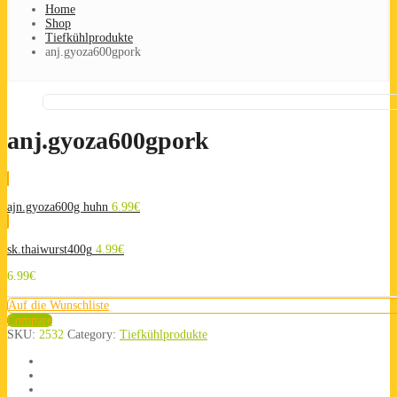
Home
Shop
Tiefkühlprodukte
anj.gyoza600gpork
anj.gyoza600gpork
ajn.gyoza600g huhn
6.99
€
sk.thaiwurst400g
4.99
€
6.99
€
Auf die Wunschliste
Compare
SKU:
2532
Category:
Tiefkühlprodukte