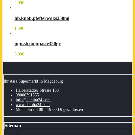
2.99
€
hb.knob.pfefferwoks250ml
1.49
€
mpr.shrimppaste350gr
3.99
€
Ihr Asia Supermarkt in Magdeburg
Halberstädter Strasse 183
08000391555
info@damita24.com
www.damita24.com
Mon - So / 8:00 - 19:00 Di geschlossen
Sitemap