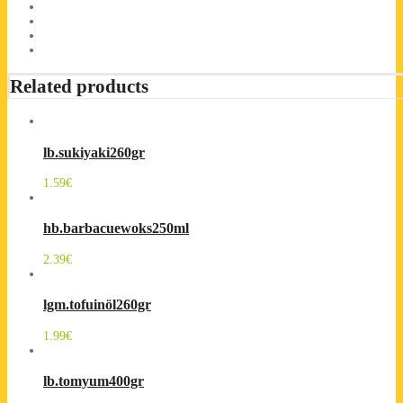
Related products
lb.sukiyaki260gr
1.59
€
hb.barbacuewoks250ml
2.39
€
lgm.tofuinöl260gr
1.99
€
lb.tomyum400gr