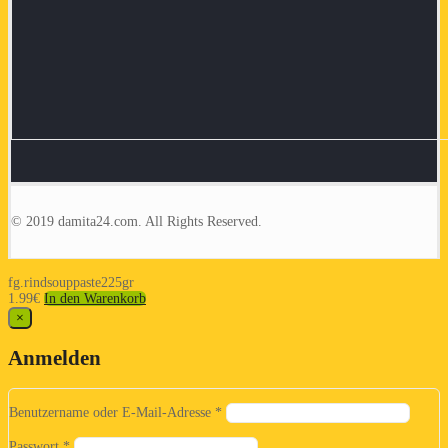
© 2019 damita24.com. All Rights Reserved.
fg.rindsouppaste225gr
1.99
€
In den Warenkorb
×
Anmelden
Benutzername oder E-Mail-Adresse
*
Passwort
*