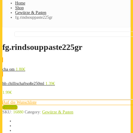
Home
Shop
Gewürze & Pasten
fg.rindsouppaste225gr
fg.rindsouppaste225gr
cha om
1.80
€
hb.chillischaftsoße250ml
1.39
€
1.99
€
Auf die Wunschliste
Compare
SKU:
16880
Category:
Gewürze & Pasten