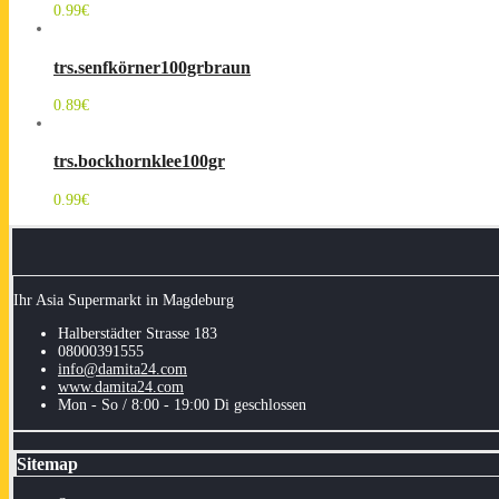
0.99
€
trs.senfkörner100grbraun
0.89
€
trs.bockhornklee100gr
0.99
€
Ihr Asia Supermarkt in Magdeburg
Halberstädter Strasse 183
08000391555
info@damita24.com
www.damita24.com
Mon - So / 8:00 - 19:00 Di geschlossen
Sitemap