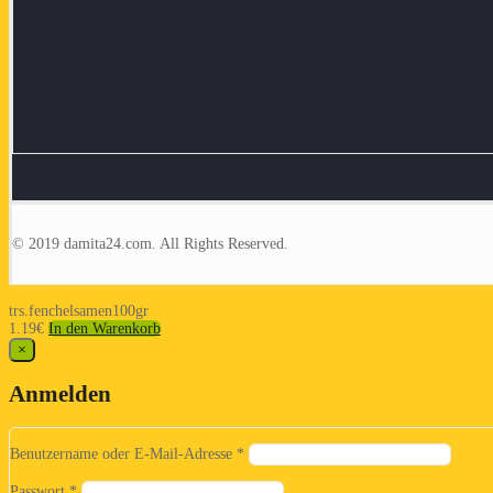
© 2019 damita24.com. All Rights Reserved.
trs.fenchelsamen100gr
1.19
€
In den Warenkorb
×
Anmelden
Benutzername oder E-Mail-Adresse
*
Passwort
*