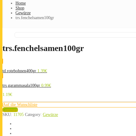
Home
Shop
Gewürze
trs.fenchelsamen100gr
trs.fenchelsamen100gr
td.rotebohnen400gr
1.39
€
trs.garammasala100gr
0.99
€
1.19
€
Auf die Wunschliste
Compare
SKU:
11705
Category:
Gewürze