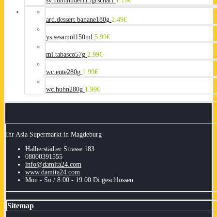
sy.huhnnudel115grscharf
1.19
€
ard.dessert banane180g
2.49
€
ys.sesamöl150ml
5.99
€
mi.tabasco57g
2.99
€
wc.ente280g
1.99
€
wc.huhn280g
1.99
€
Ihr Asia Supermarkt in Magdeburg
Halberstädter Strasse 183
08000391555
info@damita24.com
www.damita24.com
Mon - So / 8:00 - 19:00 Di geschlossen
Sitemap