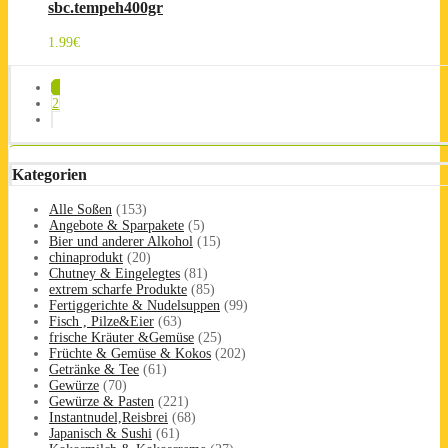
sbc.tempeh400gr
1.99
€
1
2
Kategorien
Alle Soßen
(153)
Angebote & Sparpakete
(5)
Bier und anderer Alkohol
(15)
chinaprodukt
(20)
Chutney & Eingelegtes
(81)
extrem scharfe Produkte
(85)
Fertiggerichte & Nudelsuppen
(99)
Fisch , Pilze&Eier
(63)
frische Kräuter &Gemüse
(25)
Früchte & Gemüse & Kokos
(202)
Getränke & Tee
(61)
Gewürze
(70)
Gewürze & Pasten
(221)
Instantnudel,Reisbrei
(68)
Japanisch & Sushi
(61)