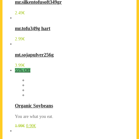
mr.silkentofusoft349gr
2.49
€
mr.tofu349g hart
2.99
€
mt.sojapulver256g
3.99
€
55% Off
Organic Soybeans
You are what you eat.
1.99
€
0.90
€