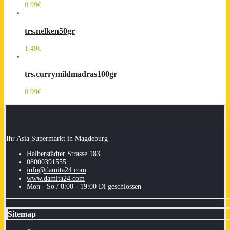
0.99
€
trs.nelken50gr
1.49
€
trs.currymildmadras100gr
0.99
€
Ihr Asia Supermarkt in Magdeburg
Halberstädter Strasse 183
08000391555
info@damita24.com
www.damita24.com
Mon - So / 8:00 - 19:00 Di geschlossen
Sitemap