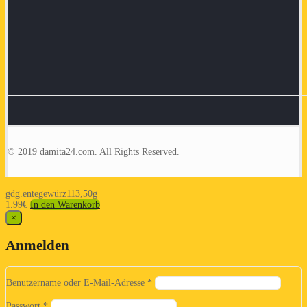
© 2019 damita24.com. All Rights Reserved.
gdg.entegewürz113,50g
1.99
€
In den Warenkorb
×
Anmelden
Benutzername oder E-Mail-Adresse
*
Passwort
*