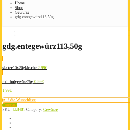
Home
Shop
Gewürze
gdg.entegewürz113,50g
gdg.entegewürz113,50g
skr.tee10x20gkirsche
2.99
€
rsd.rindgewürz75g
0.99
€
1.99
€
Auf die Wunschliste
Compare
SKU:
kk8401
Category:
Gewürze